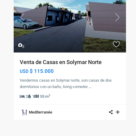
Previous
Next
3
Venta de Casas en Solymar Norte
$ 115.000
U$D
Vendemos casas en Solymar norte, son casas de dos
dormitorios con un baño, living comedor
...
2
2
1
55 m
Mediterranée