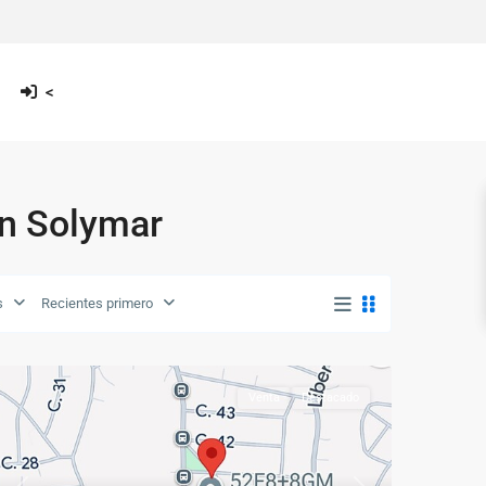
<
n Solymar
s
Recientes primero
Venta
Destacado