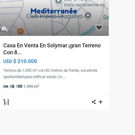
Previous
Next
3
Casa En Venta En Solymar ¡gran Terreno
Con 8...
$ 210.000
U$D
Terreno de 1.092 m² con 82 metros de frente, excelente
oportunidad para edificar varias ca
...
2
3
1
1.095 m