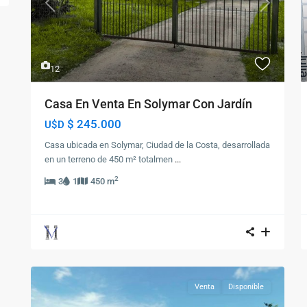
Previous
Next
12
Casa En Venta En Solymar Con Jardín
$ 245.000
U$D
Casa ubicada en Solymar, Ciudad de la Costa, desarrollada
en un terreno de 450 m² totalmen
...
2
3
1
450 m
Venta
Disponible