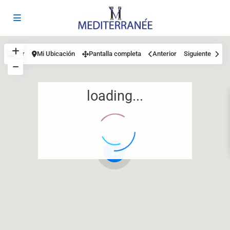
Ver
Mi Ubicación
Pantalla completa
Anterior
Siguiente
loading...
12