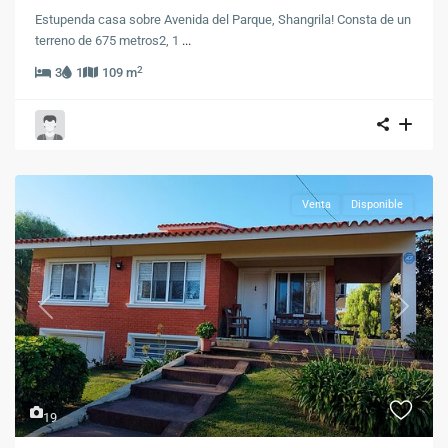
Estupenda casa sobre Avenida del Parque, Shangrila! Consta de un
terreno de 675 metros2, 1
...
2
3
1
109 m
Venta
Disponible
Previous
Next
19