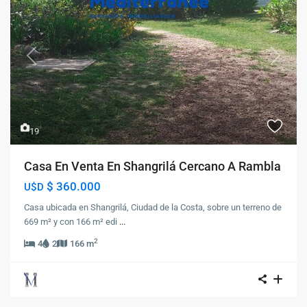
Previous
Next
19
Casa En Venta En Shangrilá Cercano A Rambla
$ 360.000
U$D
Casa ubicada en Shangrilá, Ciudad de la Costa, sobre un terreno de
669 m² y con 166 m² edi
...
2
4
2
166 m