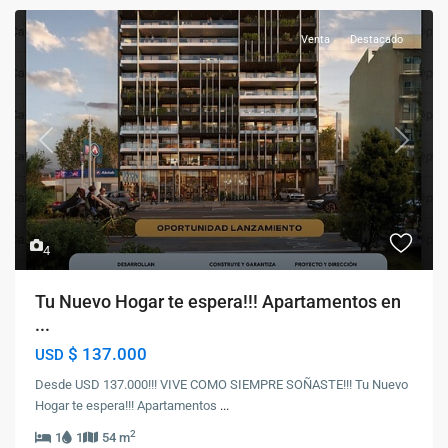
Venta
Destacado
Previous
Next
4
Tu Nuevo Hogar te espera!!! Apartamentos en
...
$ 137.000
USD
Desde USD 137.000!!! VIVE COMO SIEMPRE SOÑASTE!!! Tu Nuevo
Hogar te espera!!! Apartamentos
...
2
1
1
54 m