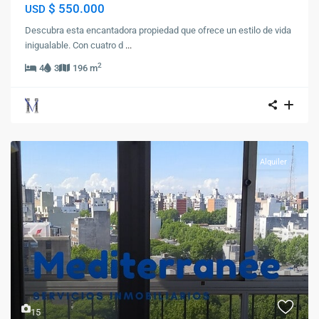
$ 550.000
USD
Descubra esta encantadora propiedad que ofrece un estilo de vida
inigualable. Con cuatro d
...
2
4
3
196 m
Alquiler
Previous
Next
15