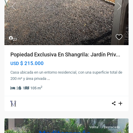
Previous
Next
23
Popiedad Exclusiva En Shangrila: Jardín Priv...
$ 215.000
USD
Casa ubicada en un entorno residencial, con una superficie total de
200 m² y área privada
...
2
2
1
105 m
Venta
Destacado