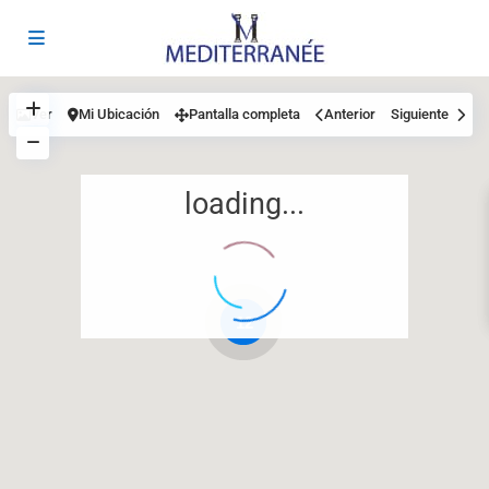
Ver
Mi Ubicación
Pantalla completa
Anterior
Siguiente
loading...
12