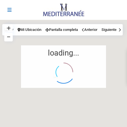
Ver
Mi Ubicación
Pantalla completa
Anterior
Siguiente
loading...
12