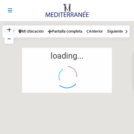
Ver
Mi Ubicación
Pantalla completa
Anterior
Siguiente
loading...
12