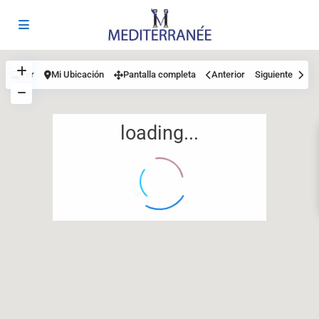
Ver
Mi Ubicación
Pantalla completa
Anterior
Siguiente
loading...
12