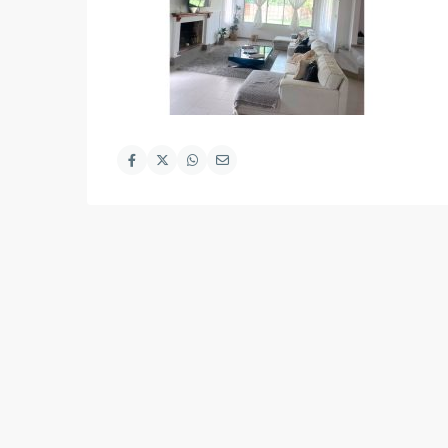
Desarrollado por
Piensso
para
Mediterranée Servicios In