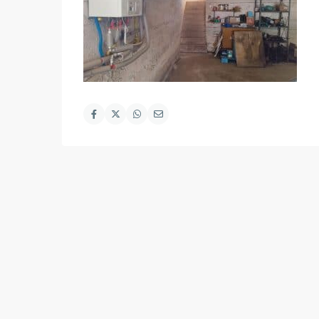
Desarrollado por
Piensso
para
Mediterranée Servicios In