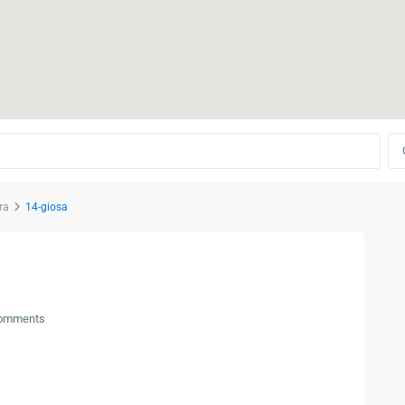
ra
14-giosa
omments