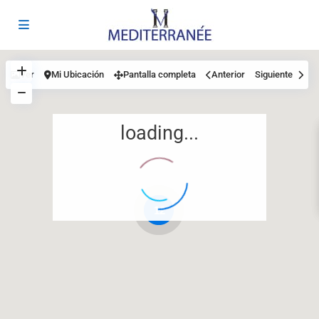
Ver
Mi Ubicación
Pantalla completa
Anterior
Siguiente
loading...
12