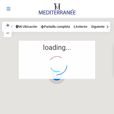
Ver
Mi Ubicación
Pantalla completa
Anterior
Siguiente
loading...
12