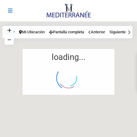
Ver
Mi Ubicación
Pantalla completa
Anterior
Siguiente
loading...
12