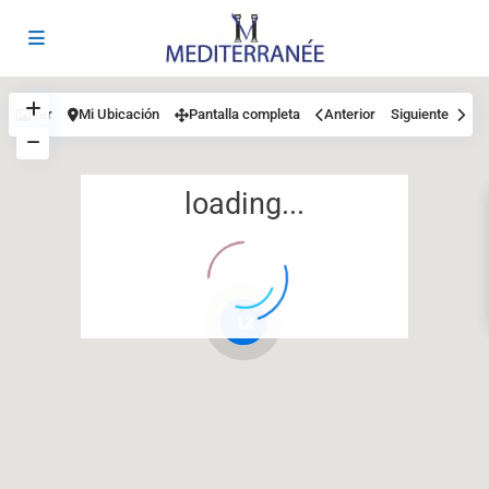
Ver
Mi Ubicación
Pantalla completa
Anterior
Siguiente
loading...
12