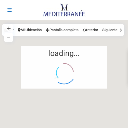
Ver
Mi Ubicación
Pantalla completa
Anterior
Siguiente
loading...
12