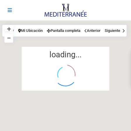
Ver
Mi Ubicación
Pantalla completa
Anterior
Siguiente
loading...
12