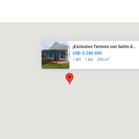
¡Exclusivo Terreno con Salón d...
USD
$ 240.000
2
1 BD
1 BA
200 m