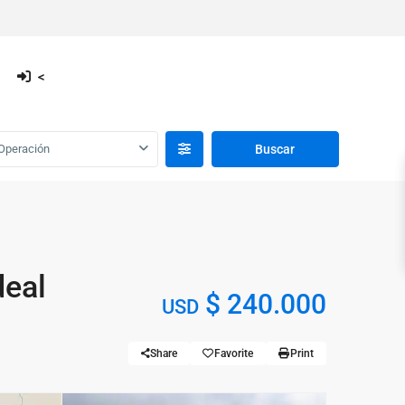
<
Operación
deal
$ 240.000
USD
Share
Favorite
Print