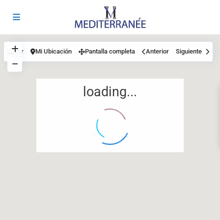
Ver
Mi Ubicación
Pantalla completa
Anterior
Siguiente
loading...
12