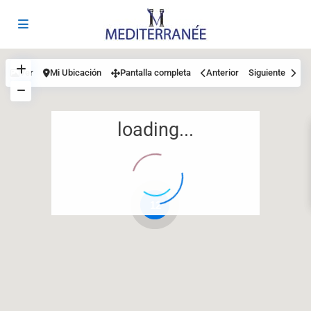
Ver
Mi Ubicación
Pantalla completa
Anterior
Siguiente
loading...
12