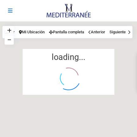
Ver
Mi Ubicación
Pantalla completa
Anterior
Siguiente
loading...
12