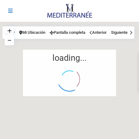
Ver
Mi Ubicación
Pantalla completa
Anterior
Siguiente
loading...
12