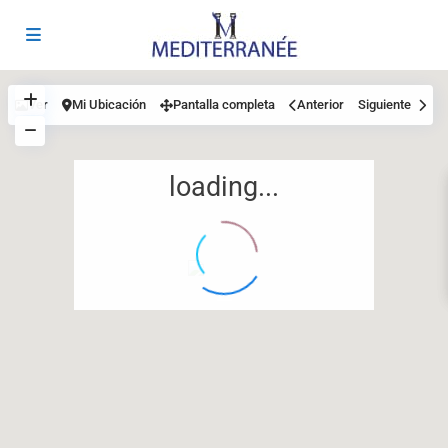
Ver
Mi Ubicación
Pantalla completa
Anterior
Siguiente
loading...
12