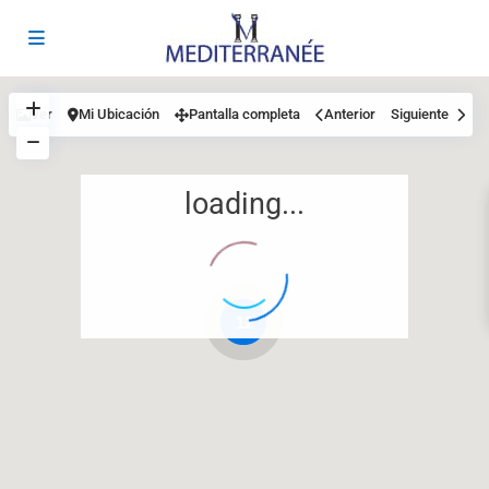
Ver
Mi Ubicación
Pantalla completa
Anterior
Siguiente
loading...
12