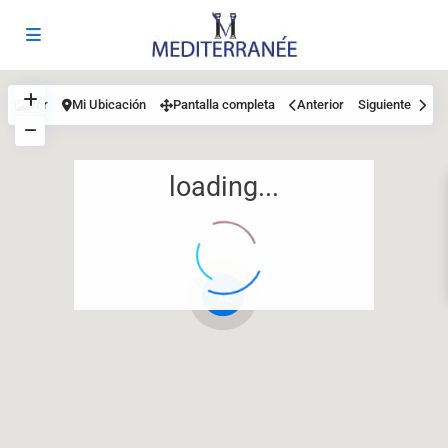
Ver
Mi Ubicación
Pantalla completa
Anterior
Siguiente
loading...
12