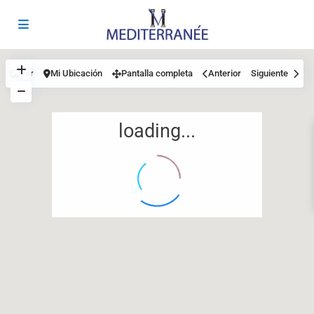
Ver
Mi Ubicación
Pantalla completa
Anterior
Siguiente
loading...
12