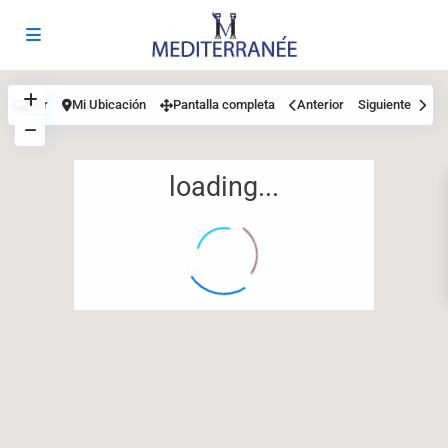
Ver
Mi Ubicación
Pantalla completa
Anterior
Siguiente
loading...
12