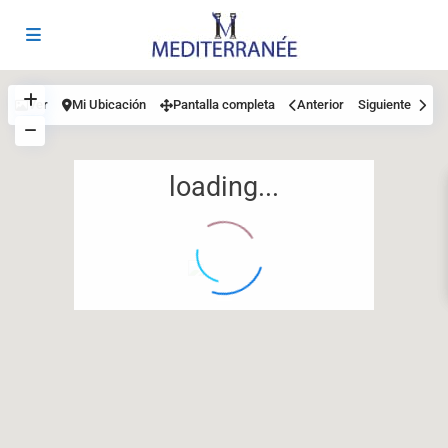
Ver
Mi Ubicación
Pantalla completa
Anterior
Siguiente
loading...
12