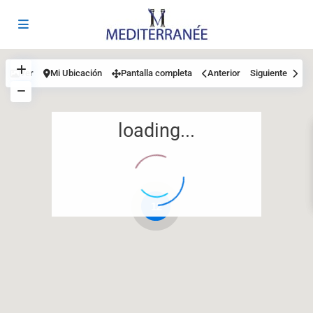
Ver
Mi Ubicación
Pantalla completa
Anterior
Siguiente
loading...
12