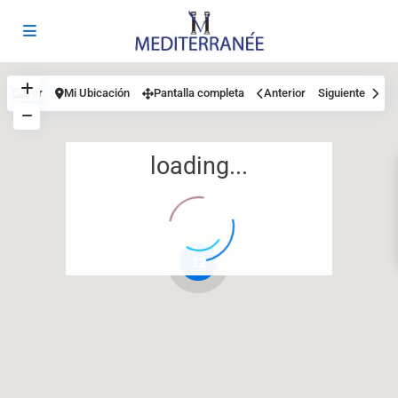
Ver
Mi Ubicación
Pantalla completa
Anterior
Siguiente
loading...
12