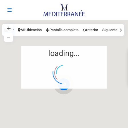
Ver
Mi Ubicación
Pantalla completa
Anterior
Siguiente
loading...
12