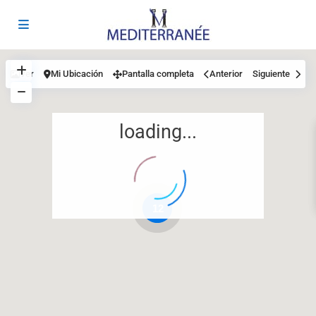
Ver
Mi Ubicación
Pantalla completa
Anterior
Siguiente
loading...
12