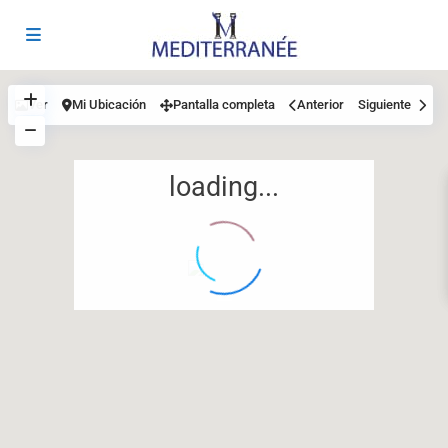
Ver
Mi Ubicación
Pantalla completa
Anterior
Siguiente
loading...
12