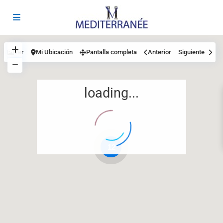
Ver
Mi Ubicación
Pantalla completa
Anterior
Siguiente
loading...
12