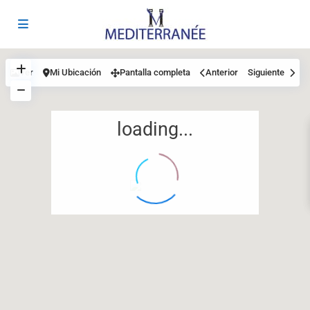
Ver
Mi Ubicación
Pantalla completa
Anterior
Siguiente
loading...
12