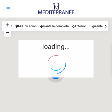
Ver
Mi Ubicación
Pantalla completa
Anterior
Siguiente
loading...
12