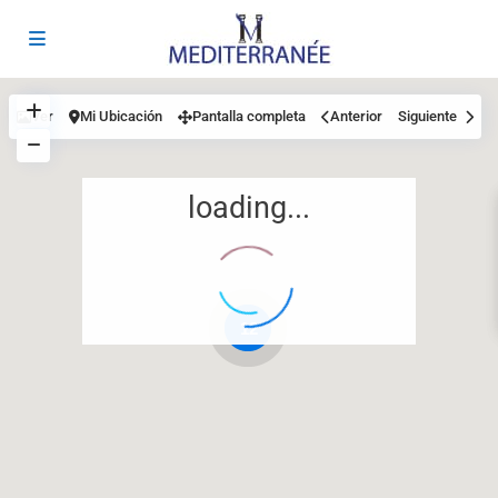
Ver
Mi Ubicación
Pantalla completa
Anterior
Siguiente
loading...
12