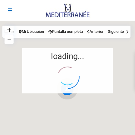
Ver
Mi Ubicación
Pantalla completa
Anterior
Siguiente
loading...
12