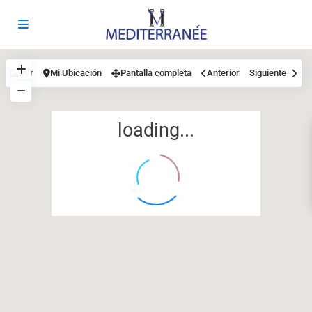
Ver
Mi Ubicación
Pantalla completa
Anterior
Siguiente
loading...
12