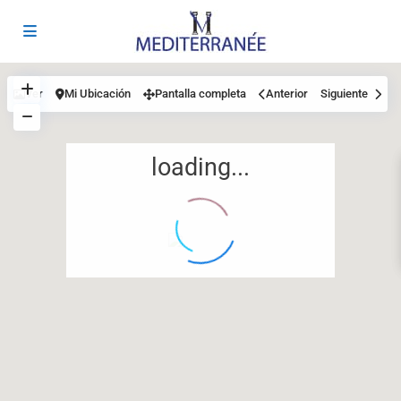
Ver
Mi Ubicación
Pantalla completa
Anterior
Siguiente
loading...
12