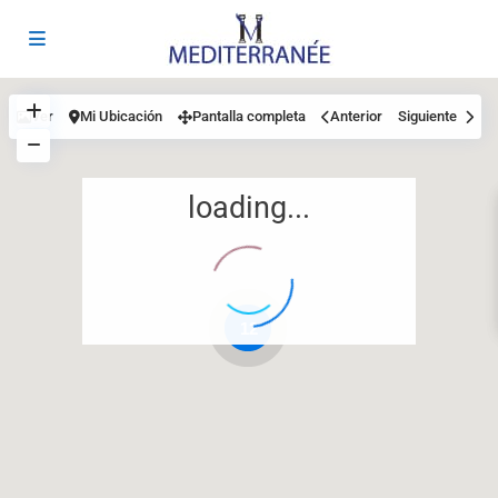
Ver
Mi Ubicación
Pantalla completa
Anterior
Siguiente
loading...
12