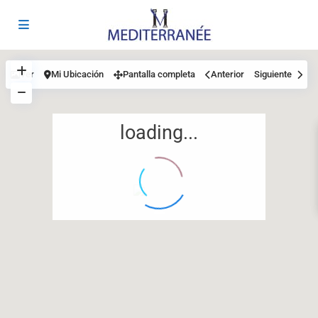
Ver
Mi Ubicación
Pantalla completa
Anterior
Siguiente
loading...
12