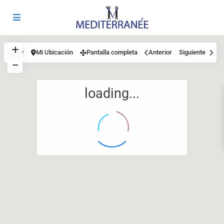
Ver
Mi Ubicación
Pantalla completa
Anterior
Siguiente
loading...
12