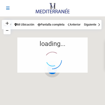
Ver
Mi Ubicación
Pantalla completa
Anterior
Siguiente
loading...
12