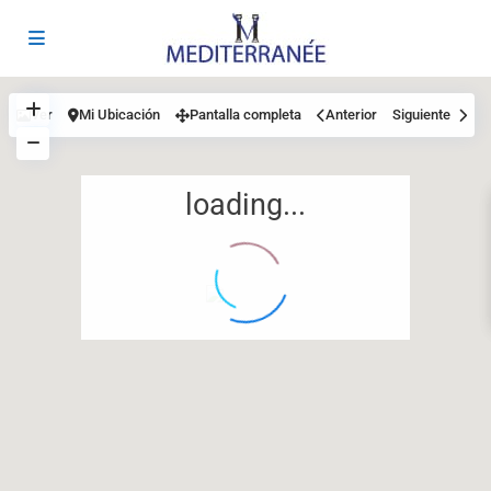
Ver
Mi Ubicación
Pantalla completa
Anterior
Siguiente
loading...
12