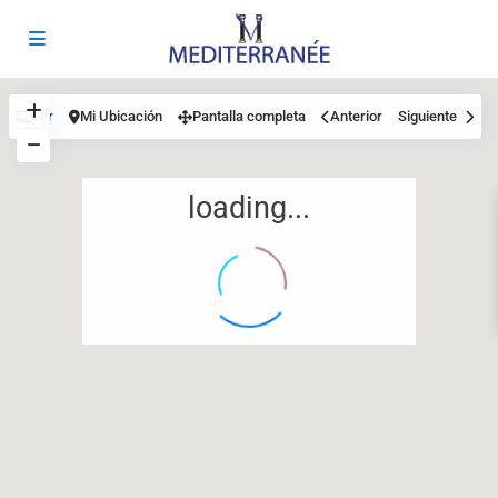
Ver
Mi Ubicación
Pantalla completa
Anterior
Siguiente
loading...
12