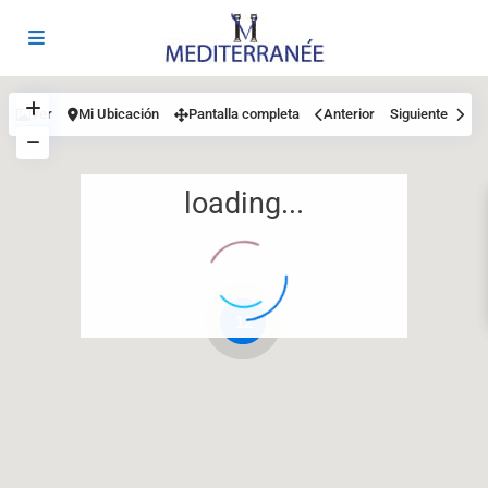
Ver
Mi Ubicación
Pantalla completa
Anterior
Siguiente
loading...
12