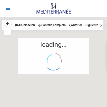
Ver
Mi Ubicación
Pantalla completa
Anterior
Siguiente
loading...
12