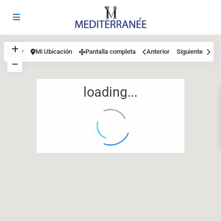
Ver
Mi Ubicación
Pantalla completa
Anterior
Siguiente
loading...
12