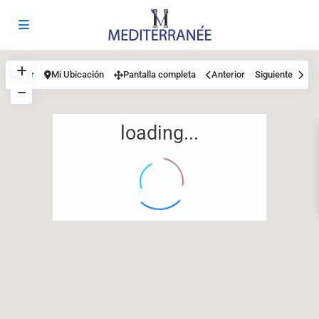
Ver
Mi Ubicación
Pantalla completa
Anterior
Siguiente
loading...
12