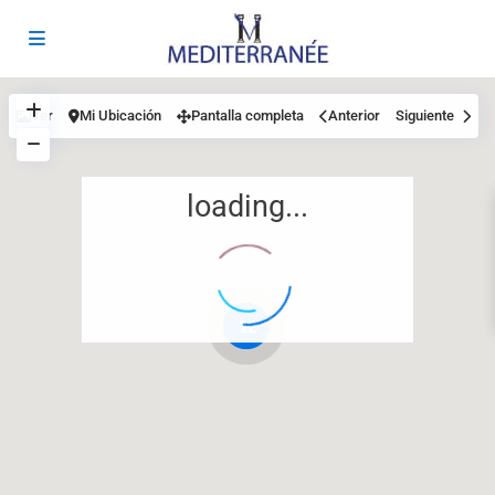
Ver
Mi Ubicación
Pantalla completa
Anterior
Siguiente
loading...
12