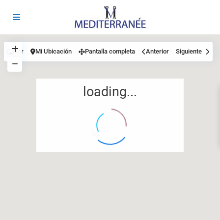
Ver
Mi Ubicación
Pantalla completa
Anterior
Siguiente
loading...
12